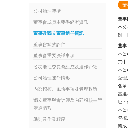
董
公司治理架構
董事
董事會成員主要學經歷資訊
本公
董事及獨立董事選任資訊
制、
董事會績效評估
董事
本公
董事會重要決議事項
其中 
各功能性委員會組成及運作介紹
本公
公司治理運作情形
受理
名單
內部稽核、風險事項及管理政策
當選
獨立董事與會計師及內部稽核主管
址：
溝通情形
本公
資控
準則及作業程序
德成