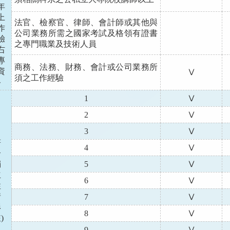
年
上
法官、檢察官、律師、會計師或其他與
作
公司業務所需之國家考試及格領有證書
驗
之專門職業及技術人員
右
專
商務、法務、財務、會計或公司業務所
資
Ⅴ
須之工作經驗
格
1
Ⅴ
2
Ⅴ
3
Ⅴ
符
4
Ⅴ
合
獨
5
Ⅴ
立
6
Ⅴ
性
情
7
Ⅴ
形
8
Ⅴ
)
9
Ⅴ