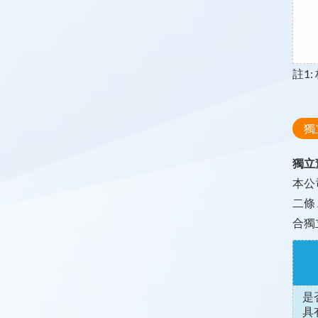
註1
獨
獨立
本公
二條
合獨
是
具