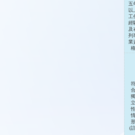
五
以
工
經
及
列
業
(註