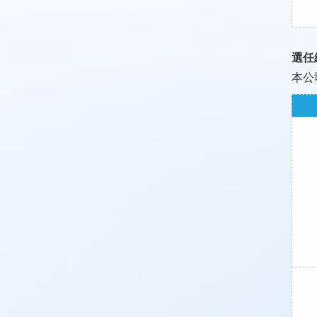
選任
本公