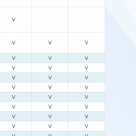
Ⅴ
Ⅴ
Ⅴ
Ⅴ
Ⅴ
Ⅴ
Ⅴ
Ⅴ
Ⅴ
Ⅴ
Ⅴ
Ⅴ
Ⅴ
Ⅴ
Ⅴ
Ⅴ
Ⅴ
Ⅴ
Ⅴ
Ⅴ
Ⅴ
Ⅴ
Ⅴ
Ⅴ
Ⅴ
Ⅴ
Ⅴ
Ⅴ
Ⅴ
Ⅴ
Ⅴ