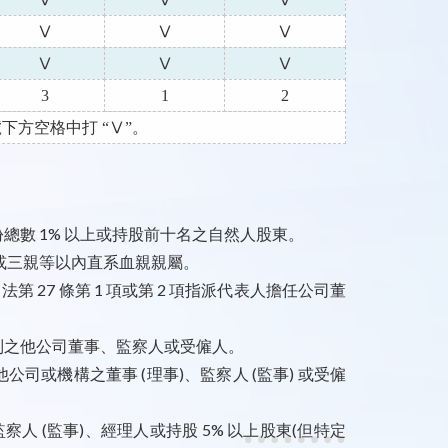
Ⅴ
Ⅴ
Ⅴ
Ⅴ
Ⅴ
Ⅴ
3
1
2
方空格中打 “Ⅴ”。
數 1% 以上或持股前十名之自然人股東。
親屬或三親等以內直系血親親屬。
 27 條第 1 項或第 2 項指派代表人擔任公司董
制之他公司董事、監察人或受僱人。
或機構之董事 (理事)、監察人 (監事) 或受僱
人 (監事)、經理人或持股 5% 以上股東(但特定