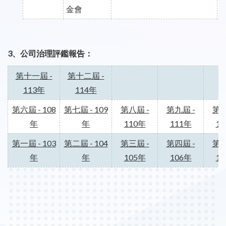
金會
3、公司治理評鑑報告：
第十一屆 -
第十二屆 -
113年
114年
第六屆 - 108
第七屆 - 109
第八屆 -
第九屆 -
第十
年
年
110年
111年
1
第一屆 - 103
第二屆 - 104
第三屆 -
第四屆 -
第五
年
年
105年
106年
1