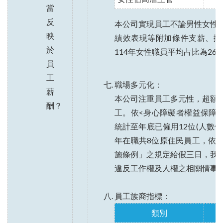
當
反
本公司實現員工不論男性女性
映
績效表現等附加條件支薪、擁
於
114年女性職員平均占比為26
員
工
職場多元化：
薪
本公司注重員工多元性，超額
酬？
工。依<身心障礙者權益保障法
統計至年底已僱用12位(人數依
年在職共8位原住民員工，依
施條例」之規定給假三日，我
違反工作權及人權之相關情事
員工族裔指標：
類別