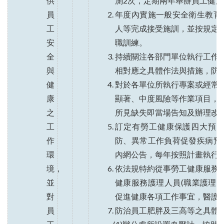
供
測2次，定期兩年舉辦員工健
員
年度內實施一般安全衛生教育訓
工
人等完成接受施訓，並按規定
安
職訓練。
全
持續關注各部門單位執行工作
與
相對應之具體作法與措施，防
健
對於各單位所執行專案或經常
康
顯著、中度風險等作業項目，
之
所見缺失即當場告知及辦理改
工
訂定有勞工健康保護四大預防
作
防、異常工作負荷促發疾病預
環
內網公告，每年按照計畫執行
境，
依法規特約從事勞工健康服務
並
健康服務護理人員(職業護理師
對
促進健康各項工作事宜，醫護人
員
防治員工肥胖及三高等之具體