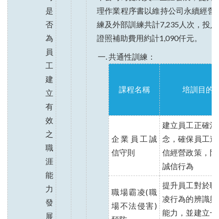
是
理作業程序書以維持公司永續經營與
否
練及外部訓練共計7,235人次，投
為
證照補助費用約計1,090仟元。
員
共通性訓練：
工
建
課程名稱
培訓目的
立
有
效
建立員工正確法
之
企業員工誠
念，確保員工遵
職
信守則
信經營政策，防
涯
誠信行為
能
提升員工對於職
力
職場霸凌(職
凌行為的辨識與
發
場不法侵害)
能力，並建立一
展