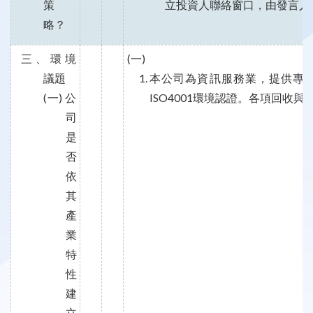
策
立投資人聯絡窗口，由發言人
略？
三、環境
(一)
議題
本公司為資訊服務業，提供專
(一) 公
ISO4001環境認證。各項回收
司
是
否
依
其
產
業
特
性
建
立