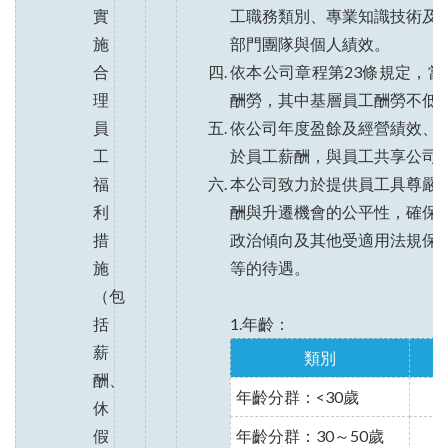
實
工職務類別、專業知識技術及
施
部門團隊與個人績效。
合
依本公司章程第23條規定，當
理
酬勞，其中基層員工酬勞不低於
員
依公司年度盈餘及經營績效、
工
於員工薪酬，與員工共享公司
福
本公司致力於提供員工具尊嚴
利
酬與升遷機會的公平性，確保
措
政治傾向及其他受適用法規保
施
等的待遇。
（包
括
1.年齡：
薪
類別
酬、
年齡分群：<30歲
休
假
年齡分群：30～50歲