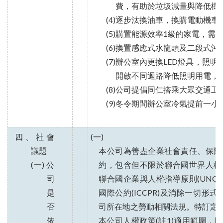
費，有助於垃圾減量與降低樹
(4)逐步汰換油車，換購電動機
(5)購置能源效率1級的家電，
(6)換置感應式水龍頭及二段式沖
(7)辦公室內更換LED燈具，
開啟不同迴路降低照明用電，
(8)公司提倡同仁搭乘大眾交通
(9)冬令期間辦公室冷氣提前一小
四、社會
(一)
議題
本公司為善盡企業社會責任、保障
(一) 公
約，包含但不限於聯合國世界人權宣言
司
聯合國企業與人權指導原則(UNGP
是
國際公約(ICCPR)及消除一切形式
否
司所在地之勞動相關法規。特訂定
依
本公司人權政策(註1)適用範圍，