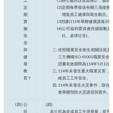
工
(1)辦公處所設置血壓計，協
定
(2)定期每季發送有關三高衛
期
增進員工健康與衛生觀念。
實
(3)預劃115年舉辦健康講座2場
施
(4)公司福利委員會持續鼓勵
安
社、桌球社等)。
全
與
依照職業安全衛生相關法規及主
健
三方機構ISO 45001職業
康
證書有效期間為114年5月12日
教
114年未發生重大職業災害，
育？
維員工工作安全。
114年未發生火災事件，除自
會舉辦預防火災講習與實作。
(四) 公
(四)
司
本公司為促成員工生涯發展，提升