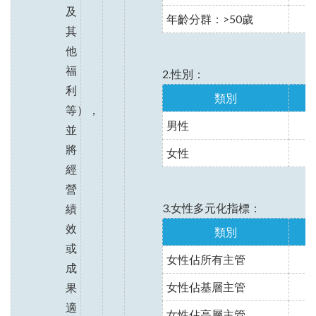
及
年齡分群：>50歲
其
他
福
2.性別：
利
類別
等），
男性
並
將
女性
經
營
3.女性多元化指標：
績
效
類別
或
女性佔所有主管
4
成
女性佔基層主管
3
果
適
女性佔高層主管