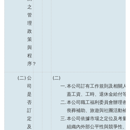
之
管
理
政
策
與
程
序？
(二) 公
(二)
司
本公司訂有工作規則及相關人
是
蓋工資、工時、退休金給付等
否
本公司職工福利委員會辦理各
訂
喪葬補助、旅遊與社團活動補
定
本公司依據市場之定位及考量
及
組織內外部公平性與競爭性、