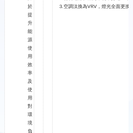
於
空調汰換為VRV，燈光全面更換為
提
升
能
源
使
用
效
率
及
使
用
對
環
境
負