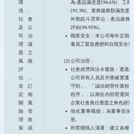
環
為:產品滿意度(94.6%)、
境、
(91.3%)、業務服務類滿意度(
社會
外勤筋斗雲單位：產品服務類(90
及公
評份(94.92%)。
司治
職業安全：本公司每年定期
理議
養員工緊急應變和自我安全管
題之
風險
(2) 公司治理：
評
社會經濟與法令遵循：透過建
估，
公司所有人員及作業確實遵
並訂
守則」、「誠信經營作業程
定相
程序」，以期在內部營運與
關風
企業社會責任應盡之角色經營
險管
強化董事職能：為董事投保
理政
形。
策或
利害關係人溝通：建立各種