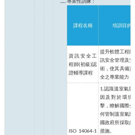
專業性訓練：
課程名稱
培訓目的
提升軟體工程師
資訊安全工
訊安全管理及安
程師(初級)認
術，使其具備資
證輔導課程
全之專業能力
1.認識溫室氣體
因及對於環境
擊，瞭解國際公
何管制溫室氣體
國政府所採取的
ISO 14064-1
措施。