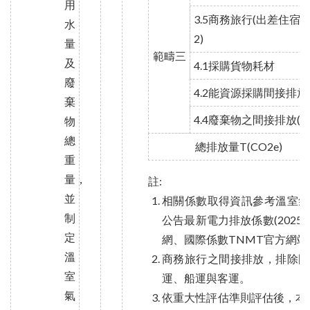
用
3.5商務旅行(出差住宿)(
水
2)
量
範疇三
及
4.1採購貨物耗材
廢
4.2能資源採購間接排放
棄
4.4廢棄物之間接排放(註
物
總
總排放量T(CO2e)
重
量，
註:
並
相關係數取得資訊參考溫室氣體
制
公告最新電力排放係數(2025
定
網、國際係數TNMT官方網站
溫
商務旅行之間接排放，排除國
室
運、船運與客運。
氣
依重大性評估準則評估後，本公