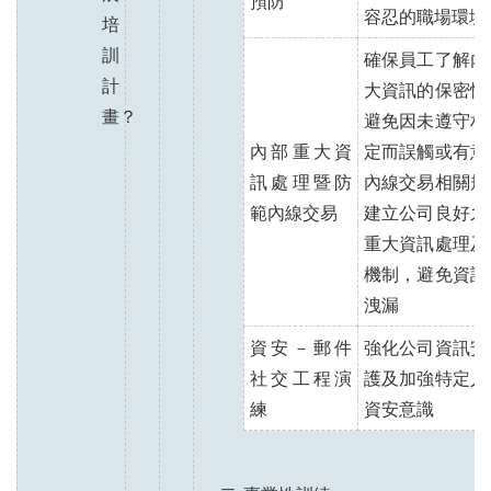
預防
容忍的職場環境
培
訓
確保員工了解內
計
大資訊的保密性
畫？
避免因未遵守相
內部重大資
定而誤觸或有意
訊處理暨防
內線交易相關規
範內線交易
建立公司良好之
重大資訊處理及
機制，避免資訊
洩漏
資安－郵件
強化公司資訊安
社交工程演
護及加強特定人
練
資安意識