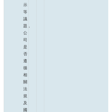
示
等
議
題，
公
司
是
否
遵
循
相
關
法
規
及
國