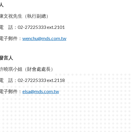
人
陳文祝先生（執行副總）
 話：02-27225333 ext.2101
電子郵件：
wenchu@mds.com.tw
發言人
許曉琪小姐（財會處處長）
 話：02-27225333 ext.2118
電子郵件：
elsa@mds.com.tw