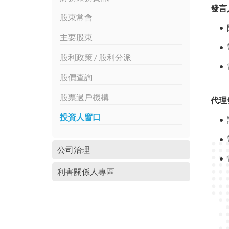
發言
股東常會
• 
主要股東
• 電
股利政策 / 股利分派
• 
股價查詢
股票過戶機構
代理
投資人窗口
• 
• 電
公司治理
• 
利害關係人專區