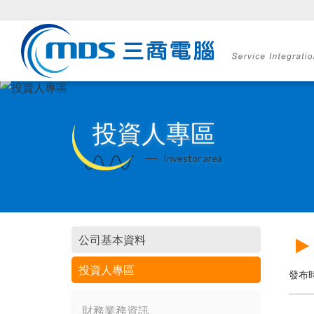
投資人專區
Investor area
公司基本資料
投資人專區
發布時
財務業務資訊