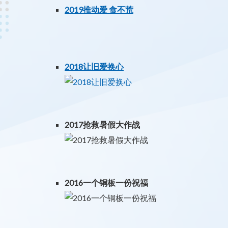
2019推动爱 食不荒
2018让旧爱换心
2017抢救暑假大作战
2016一个铜板一份祝福