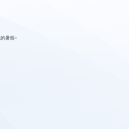
忘的暑假~